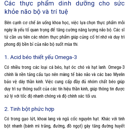
Các thực phẩm dinh dưỡng cho sức
khỏe não bộ và trí tuệ
Bên cạnh cơ chế ăn uống khoa học, việc lựa chọn thực phẩm mỗi
ngày là yếu tố quan trọng để tăng cường năng lượng não bộ. Các sĩ
tử cần ưu tiên các nhóm thực phẩm giúp củng cố trí nhớ và duy trì
phong độ bền bỉ của não bộ suốt mùa thi.
1. Acid béo thiết yếu Omega-3
Có nhiều trong các loại cá béo, hạt óc chó và hạt lanh. Omega-3
chính là nền tảng cấu tạo nên màng tế bào não và các bao Myelin
bảo vệ dây thần kinh. Việc cung cấp đầy đủ nhóm chất béo giúp
duy trì sự thông suốt của các tín hiệu thần kinh, giúp thông tin được
xử lý với tốc độ nhanh chóng và độ chính xác tối ưu.
2. Tinh bột phức hợp
Có trong gạo lứt, khoai lang và ngũ cốc nguyên hạt. Khác với tinh
bột nhanh (bánh mì trắng, đường, đồ ngọt) gây tăng đường huyết