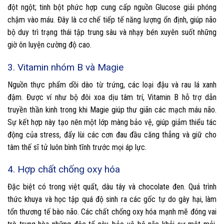
đột ngột; tinh bột phức hợp cung cấp nguồn Glucose giải phóng
chậm vào máu. Đây là cơ chế tiếp tế năng lượng ổn định, giúp não
bộ duy trì trạng thái tập trung sâu và nhạy bén xuyên suốt những
giờ ôn luyện cường độ cao.
3. Vitamin nhóm B và Magie
Nguồn thực phẩm dồi dào từ trứng, các loại đậu và rau lá xanh
đậm. Được ví như bộ đôi xoa dịu tâm trí, Vitamin B hỗ trợ dẫn
truyền thần kinh trong khi Magie giúp thư giãn các mạch máu não.
Sự kết hợp này tạo nên một lớp màng bảo vệ, giúp giảm thiểu tác
động của stress, đẩy lùi các cơn đau đầu căng thẳng và giữ cho
tâm thế sĩ tử luôn bình tĩnh trước mọi áp lực.
4. Hợp chất chống oxy hóa
Đặc biệt có trong việt quất, dâu tây và chocolate đen. Quá trình
thức khuya và học tập quá độ sinh ra các gốc tự do gây hại, làm
tổn thương tế bào não. Các chất chống oxy hóa mạnh mẽ đóng vai