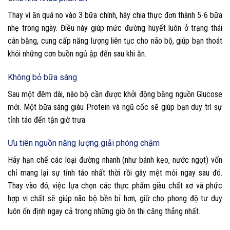
Thay vì ăn quá no vào 3 bữa chính, hãy chia thực đơn thành 5-6 bữa
nhẹ trong ngày. Điều này giúp mức đường huyết luôn ở trạng thái
cân bằng, cung cấp năng lượng liên tục cho não bộ, giúp bạn thoát
khỏi những cơn buồn ngủ ập đến sau khi ăn.
Không bỏ bữa sáng
Sau một đêm dài, não bộ cần được khởi động bằng nguồn Glucose
mới. Một bữa sáng giàu Protein và ngũ cốc sẽ giúp bạn duy trì sự
tỉnh táo đến tận giờ trưa.
Ưu tiên nguồn năng lượng giải phóng chậm
Hãy hạn chế các loại đường nhanh (như bánh kẹo, nước ngọt) vốn
chỉ mang lại sự tỉnh táo nhất thời rồi gây mệt mỏi ngay sau đó.
Thay vào đó, việc lựa chọn các thực phẩm giàu chất xơ và phức
hợp vi chất sẽ giúp não bộ bền bỉ hơn, giữ cho phong độ tư duy
luôn ổn định ngay cả trong những giờ ôn thi căng thẳng nhất.