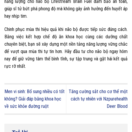
năng lượng cho não bộ Lifestream Brain Fuel đảm bảo an toàn,
giúp sĩ tử bứt phá phong độ mà không gây ảnh hưởng đến huyết áp
hay nhịp tim.
Chinh phục mùa thi hiệu quả khi não bộ được tiếp sức đúng cách.
Bằng việc kết hợp chế độ ăn khoa học cùng các dưỡng chất
chuyên biệt, bạn sẽ xây dựng một nền tảng năng lượng vững chắc
để vượt qua mùa thi tự tin hơn. Hãy đầu tư cho não bộ ngay hôm
nay để giữ vững tâm thế bình tĩnh, sự tập trung và gặt hái kết quả
rực rỡ nhất.
Men vi sinh: Bổ sung nhiều có tốt
Tăng cường sắt cho cơ thể một
không? Giải đáp bằng khoa học
cách tự nhiên với Nzpurehealth
về sức khỏe đường ruột
Deer Blood