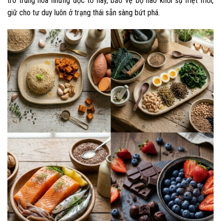
trò trung hòa những độc tố này, bảo vệ bộ não khỏi sự mệt mỏi,
giữ cho tư duy luôn ở trạng thái sẵn sàng bứt phá.