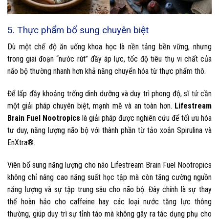
5. Thực phẩm bổ sung chuyên biệt
Dù một chế độ ăn uống khoa học là nền tảng bền vững, nhưng
trong giai đoạn “nước rút” đầy áp lực, tốc độ tiêu thụ vi chất của
não bộ thường nhanh hơn khả năng chuyển hóa từ thực phẩm thô.
Để lấp đầy khoảng trống dinh dưỡng và duy trì phong độ, sĩ tử cần
một giải pháp chuyên biệt, mạnh mẽ và an toàn hơn.
Lifestream
Brain Fuel Nootropics
là giải pháp được nghiên cứu để tối ưu hóa
tư duy, năng lượng não bộ với thành phần từ tảo xoắn Spirulina và
EnXtra®.
Viên bổ sung năng lượng cho não Lifestream Brain Fuel Nootropics
không chỉ nâng cao năng suất học tập mà còn tăng cường nguồn
năng lượng và sự tập trung sâu cho não bộ. Đây chính là sự thay
thế hoàn hảo cho caffeine hay các loại nước tăng lực thông
thường, giúp duy trì sự tỉnh táo mà không gây ra tác dụng phụ cho