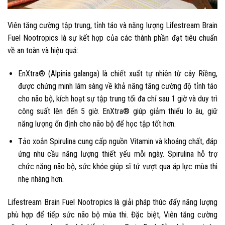
Viên tăng cường tập trung, tỉnh táo và năng lượng Lifestream Brain
Fuel Nootropics là sự kết hợp của các thành phần đạt tiêu chuẩn
về an toàn và hiệu quả:
EnXtra® (Alpinia galanga) là chiết xuất tự nhiên từ cây Riềng,
được chứng minh lâm sàng về khả năng tăng cường độ tỉnh táo
cho não bộ, kích hoạt sự tập trung tối đa chỉ sau 1 giờ và duy trì
công suất lên đến 5 giờ. EnXtra® giúp giảm thiểu lo âu, giữ
năng lượng ổn định cho não bộ để học tập tốt hơn.
Tảo xoắn Spirulina cung cấp nguồn Vitamin và khoáng chất, đáp
ứng nhu cầu năng lượng thiết yếu mỗi ngày. Spirulina hỗ trợ
chức năng não bộ, sức khỏe giúp sĩ tử vượt qua áp lực mùa thi
nhẹ nhàng hơn.
Lifestream Brain Fuel Nootropics là giải pháp thúc đẩy năng lượng
phù hợp để tiếp sức não bộ mùa thi. Đặc biệt, Viên tăng cường