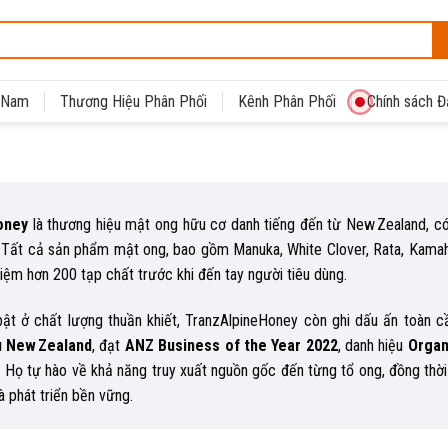
t Nam
Thương Hiệu Phân Phối
Kênh Phân Phối
Chính sách Đạ
oney
là thương hiệu mật ong hữu cơ danh tiếng đến từ New Zealand, có 
.
Tất cả sản phẩm mật ong, bao gồm Manuka, White Clover, Rata, Kamah
ệm hơn 200 tạp chất trước khi đến tay người tiêu dùng.
bật ở chất lượng thuần khiết, TranzAlpineHoney còn ghi dấu ấn toàn c
u New Zealand
, đạt
ANZ Business of the Year 2022
, danh hiệu
Organ
. Họ tự hào về khả năng truy xuất nguồn gốc đến từng tổ ong, đồng thời
 phát triển bền vững.