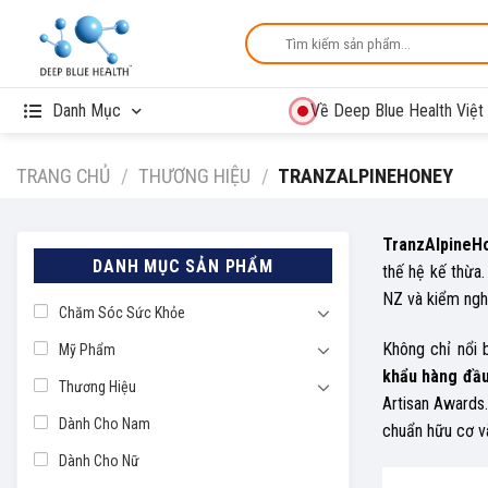
Skip
Tìm
to
kiếm:
content
Danh Mục
Về Deep Blue Health Việ
TRANG CHỦ
/
THƯƠNG HIỆU
/
TRANZALPINEHONEY
TranzAlpineH
DANH MỤC SẢN PHẨM
thế hệ kế thừa
NZ và kiểm nghi
Chăm Sóc Sức Khỏe
Không chỉ nổi 
Mỹ Phẩm
khẩu hàng đầ
Thương Hiệu
Artisan Awards
Dành Cho Nam
chuẩn hữu cơ và
Dành Cho Nữ