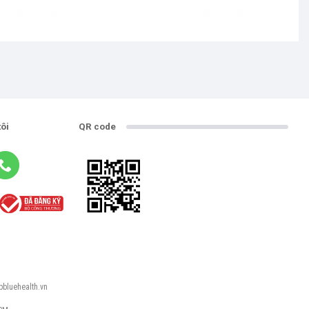
tôi
QR code
pbluehealth.vn