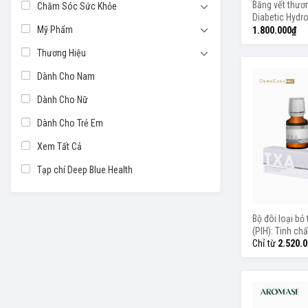
Băng vết thươ
Chăm Sóc Sức Khỏe
Diabetic Hydr
Mỹ Phẩm
30ml
1.800.000
₫
Thương Hiệu
Dành Cho Nam
Dành Cho Nữ
Dành Cho Trẻ Em
Xem Tất Cả
Tạp chí Deep Blue Health
Bộ đôi loại bỏ
(PIH): Tinh ch
Protocole Hy
Chỉ từ
2.520.
NIA 5.2.8 và T
Protocole Hy
NIA 5.10