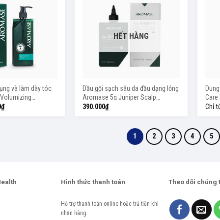
HẾT HÀNG
rụng và làm dày tóc
Dầu gội sạch sâu da đầu dạng lỏng
Dung 
 Volumizing
Aromase 5α Juniper Scalp
Care
l/400ml
Purifying Liquid Shampoo 80ml
0
₫
390.000
₫
Chỉ 
1
2
3
4
5
Health
Hình thức thanh toán
Theo dõi chúng 
Hỗ trợ thanh toán online hoặc trả tiền khi
nhận hàng.