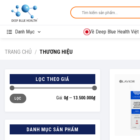
Skip
Tìm
to
kiếm:
content
Danh Mục
Về Deep Blue Health Việ
TRANG CHỦ
/
THƯƠNG HIỆU
LỌC THEO GIÁ
Giá
Giá
Giá:
0₫
—
13.500.000₫
LỌC
thấp
cao
nhất
nhất
DANH MỤC SẢN PHẨM