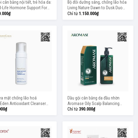
i cân bằng nội tiết, trẻ hóa da:
Bộ đôi dưỡng sáng, chống lão hóa
d-Life Hormone Support For
Living Nature Dawn to Dusk Duo
+ Nzpurehealth Sheep
(30ml x 2)
0.000
₫
Chỉ từ
1.150.000
₫
enta
ửa mặt chống lão hoá
Dầu gội cân bằng da đầu nhờn
Eden Antioxidant Cleanser
Aromase Oily Scalp Balancing
 150ml
Shampoo 90ml/400ml
000
₫
Chỉ từ
390.000
₫