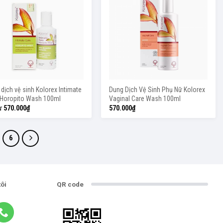
dịch vệ sinh Kolorex Intimate
Dung Dịch Vệ Sinh Phụ Nữ Kolorex
 Horopito Wash 100ml
Vaginal Care Wash 100ml
từ
570.000
₫
570.000
₫
6
tôi
QR code