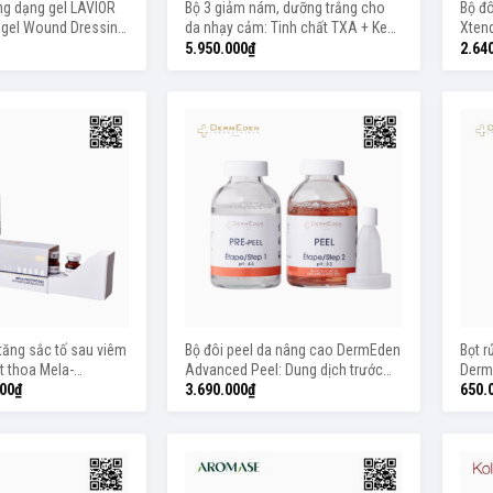
ng dạng gel LAVIOR
Bộ 3 giảm nám, dưỡng trắng cho
Bộ đô
ogel Wound Dressing
da nhạy cảm: Tinh chất TXA + Kem
Xten
dưỡng Lumixderm + Viên uống Pro
Her 
5.950.000
₫
2.64
Sun White
Plac
 tăng sắc tố sau viêm
Bộ đôi peel da nâng cao DermEden
Bọt r
ất thoa Mela-
Advanced Peel: Dung dịch trước
Derm
perpigmentation TXA
peel da (Pre-Peel) và Dung dịch
Foam
000
₫
3.690.000
₫
650.
inh chất Mela-
peel da (Peel)
perpigmentation TXA