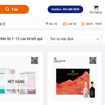
Tìm
Hotline: 094 669 8350
Giỏ hàng
i lý
Địa chỉ
Liên hệ
08:00 - 18:00
Hiển thị 1–12 của 64 kết quả
HẾT HÀNG