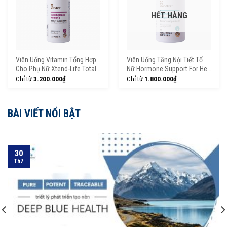
HẾT HÀNG
Viên Uống Vitamin Tổng Hợp
Viên Uống Tăng Nội Tiết Tố
Cho Phụ Nữ Xtend-Life Total
Nữ Hormone Support For Her
Balance Women’s
Xtend-Life (90 Viên)
Chỉ từ
3.200.000
₫
Chỉ từ
1.800.000
₫
BÀI VIẾT NỔI BẬT
30
Th7