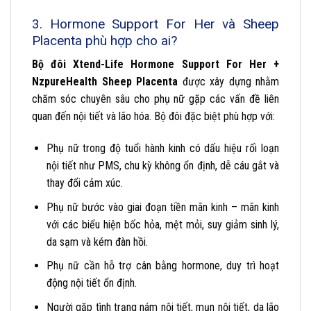
3. Hormone Support For Her và Sheep
Placenta phù hợp cho ai?
Bộ đôi Xtend-Life Hormone Support For Her +
NzpureHealth Sheep Placenta
được xây dựng nhằm
chăm sóc chuyên sâu cho phụ nữ gặp các vấn đề liên
quan đến nội tiết và lão hóa. Bộ đôi đặc biệt phù hợp với:
Phụ nữ trong độ tuổi hành kinh có dấu hiệu rối loạn
nội tiết như PMS, chu kỳ không ổn định, dễ cáu gắt và
thay đổi cảm xúc.
Phụ nữ bước vào giai đoạn tiền mãn kinh – mãn kinh
với các biểu hiện bốc hỏa, mệt mỏi, suy giảm sinh lý,
da sạm và kém đàn hồi.
Phụ nữ cần hỗ trợ cân bằng hormone, duy trì hoạt
động nội tiết ổn định.
Người gặp tình trạng nám nội tiết, mụn nội tiết, da lão