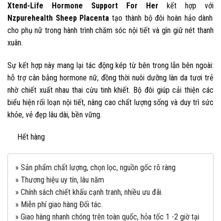
Xtend-Life Hormone Support For Her
kết hợp với
Nzpurehealth Sheep Placenta
tạo thành bộ đôi hoàn hảo dành
cho phụ nữ trong hành trình chăm sóc nội tiết và gìn giữ nét thanh
xuân.
Sự kết hợp này mang lại tác động kép từ bên trong lẫn bên ngoài:
hỗ trợ cân bằng hormone nữ, đồng thời nuôi dưỡng làn da tươi trẻ
nhờ chiết xuất nhau thai cừu tinh khiết. Bộ đôi giúp cải thiện các
biểu hiện rối loạn nội tiết, nâng cao chất lượng sống và duy trì sức
khỏe, vẻ đẹp lâu dài, bền vững.
Hết hàng
» Sản phẩm chất lượng, chọn lọc, nguồn gốc rõ ràng
» Thương hiệu uy tín, lâu năm
» Chính sách chiết khấu cạnh tranh, nhiều ưu đãi.
» Miễn phí giao hàng Đối tác.
» Giao hàng nhanh chóng trên toàn quốc, hỏa tốc 1 -2 giờ tại