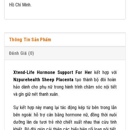
Hồ Chí Minh.
Thông Tin Sản Phẩm
Đánh Giá (0)
Xtend-Life Hormone Support For Her
kết hợp với
Nzpurehealth Sheep Placenta
tạo thành bộ đôi hoàn
hảo dành cho phụ nữ trong hành trình chăm sóc nội tiết
và gìn giữ nét thanh xuân.
Sự kết hợp này mang lại tác động kép từ bên trong lẫn
bên ngoài: hỗ trợ cân bằng hormone nữ, đồng thời nuôi
dưỡng làn da tươi trẻ nhờ chiết xuất nhau thai cừu tinh
khiết. Bộ đôi giúp cải thiện các biểu hiện rối loạn nội tiết,