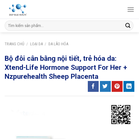
Skip
to
content
Tìm
kiếm:
TRANG CHỦ
/
LOẠI DA
/
DA LÃO HÓA
Bộ đôi cân bằng nội tiết, trẻ hóa da:
Xtend-Life Hormone Support For Her +
Nzpurehealth Sheep Placenta