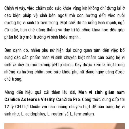
Chính vì vậy, việc chăm sóc sức khỏe vùng kín không chỉ dừng lại ở
các biện pháp vệ sinh bên ngoài mà còn hướng đến việc nuôi
dưỡng hệ vi sinh từ bên trong. Một chế độ ăn uống lành mạnh, ngủ
đủ giấc, hạn chế căng thẳng và duy trì lối sống khoa học đều góp
phần hỗ trợ môi trường vi sinh khỏe mạnh.
Bên cạnh đó, nhiều phụ nữ hiện đại cũng quan tâm đến việc bổ
sung các sản phẩm men vi sinh chuyên biệt nhằm cân bằng hệ vi
sinh và duy trì môi trường pH tự nhiên. Đây được xem là một trong
những xu hướng chăm sóc sức khỏe phụ nữ đang ngày càng được
chú trọng.
Mang đến hiệu quả cải thiện lâu dài,
Men vi sinh giảm nấm
Candida Aotearoa Vitality CanZida Pro
. Công thức cung cấp tới
12 tỷ CFU lợi khuẩn với các chủng chuyên biệt để cân bằng hệ vi
sinh như: L. acidophilus, L. reuteri và L. fermentum.