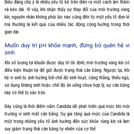
Điều đáng chú ý là nhiều yếu tố kể trên diễn ra một cách âm thầm
và kéo dài. Vì vậy, khi nhận thấy sự thay đổi của môi trường vùng
kín, nguyên nhân không phải lúc nào cũng đến từ một yếu tố đơn lẻ
mà thường là kết quả của nhiều tác động cộng hưởng trong thời
gian dài.
Muốn duy trì pH khỏe mạnh, đừng bỏ quên hệ vi
sinh
Khi số lượng lợi khuẩn được duy trì ổn định, môi trường vùng kín có
điều kiện thuận lợi để giữ được trạng thái cân bằng. Ngược lại, khi
hệ vi sinh bị ảnh hưởng bởi chế độ sinh hoạt, căng thẳng, thiếu ngủ,
sử dụng kháng sinh hoặc chế độ ăn uống chưa hợp lý, sự cân bằng
này có thể bị xáo trộn.
Đây cũng là thời điểm nấm Candida dễ
phát triển quá mức khi môi
trường vi sinh mất cân bằng. Sự gia tăng quá mức của Candida là
một trong những yếu tố ảnh hưởng đến sức khỏe vùng kín và làm
suy giảm trạng thái cân bằng tự nhiên của cơ thể.