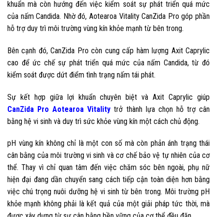
khuẩn mà còn hướng đến việc kiểm soát sự phát triển quá mức
của nấm Candida. Nhờ đó, Aotearoa Vitality CanZida Pro góp phần
hỗ trợ duy trì môi trường vùng kín khỏe mạnh từ bên trong.
Bên cạnh đó, CanZida Pro còn cung cấp hàm lượng Axit Caprylic
cao để ức chế sự phát triển quá mức của nấm Candida, từ đó
kiểm soát được dứt điểm tình trạng nấm tái phát.
Sự kết hợp giữa lợi khuẩn chuyên biệt và Axit Caprylic giúp
CanZida Pro Aotearoa Vitality
trở thành lựa chọn hỗ trợ cân
bằng hệ vi sinh và duy trì sức khỏe vùng kín một cách chủ động.
pH vùng kín không chỉ là một con số mà còn phản ánh trạng thái
cân bằng của môi trường vi sinh và cơ chế bảo vệ tự nhiên của cơ
thể. Thay vì chỉ quan tâm đến việc chăm sóc bên ngoài, phụ nữ
hiện đại đang dần chuyển sang cách tiếp cận toàn diện hơn bằng
việc chú trọng nuôi dưỡng hệ vi sinh từ bên trong. Môi trường pH
khỏe mạnh không phải là kết quả của một giải pháp tức thời, mà
được xây dựng từ sự cân bằng bền vững của cơ thể đều đặn.