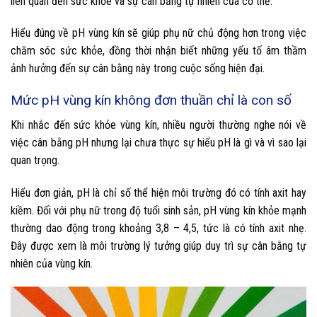
liên quan đến sức khỏe và sự cân bằng tự nhiên của cơ thể.
Hiểu đúng về pH vùng kín sẽ giúp phụ nữ chủ động hơn trong việc
chăm sóc sức khỏe, đồng thời nhận biết những yếu tố âm thầm
ảnh hưởng đến sự cân bằng này trong cuộc sống hiện đại.
Mức pH vùng kín không đơn thuần chỉ là con số
Khi nhắc đến sức khỏe vùng kín, nhiều người thường nghe nói về
việc cân bằng pH nhưng lại chưa thực sự hiểu pH là gì và vì sao lại
quan trọng.
Hiểu đơn giản, pH là chỉ số thể hiện môi trường đó có tính axit hay
kiềm. Đối với phụ nữ trong độ tuổi sinh sản, pH vùng kín khỏe mạnh
thường dao động trong khoảng 3,8 – 4,5, tức là có tính axit nhẹ.
Đây được xem là môi trường lý tưởng giúp duy trì sự cân bằng tự
nhiên của vùng kín.