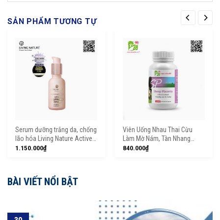
SẢN PHẨM TƯƠNG TỰ
Serum dưỡng trắng da, chống
Viên Uống Nhau Thai Cừu
lão hóa Living Nature Active
Làm Mờ Nám, Tàn Nhang
Brightening Serum
Sheep Placenta
1.150.000
₫
840.000
₫
NZPureHealth
BÀI VIẾT NỔI BẬT