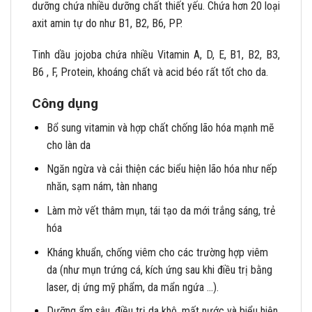
dưỡng chứa nhiều dưỡng chất thiết yếu. Chứa hơn 20 loại
axit amin tự do như B1, B2, B6, PP.
Tinh dầu jojoba chứa nhiều Vitamin A, D, E, B1, B2, B3,
B6 , F, Protein, khoáng chất và acid béo rất tốt cho da.
Công dụng
Bổ sung vitamin và hợp chất chống lão hóa mạnh mẽ
cho làn da
Ngăn ngừa và cải thiện các biểu hiện lão hóa như nếp
nhăn, sạm nám, tàn nhang
Làm mờ vết thâm mụn, tái tạo da mới trắng sáng, trẻ
hóa
Kháng khuẩn, chống viêm cho các trường hợp viêm
da (như mụn trứng cá, kích ứng sau khi điều trị bằng
laser, dị ứng mỹ phẩm, da mẩn ngứa …).
Dưỡng ẩm sâu, điều trị da khô, mất nước và biểu hiện