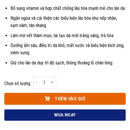
Bổ sung vitamin và hợp chất chống lão hóa mạnh mẽ cho làn da
Ngăn ngừa và cải thiện các biểu hiện lão hóa như nếp nhăn,
sạm nám, tàn nhang
Làm mờ vết thâm mụn, tái tạo da mới trắng sáng, trẻ hóa
Dưỡng ẩm sâu, điều trị da khô, mất nước và biểu hiện kích ứng,
viêm sưng
Giữ cho làn da duy trì độ sạch, thông thoáng lỗ chân lông.
Kem Dưỡng Da Sữa Ong Chúa Royal Jelly Face Creme M
Chọn số lượng:
THÊM VÀO GIỎ
MUA NGAY