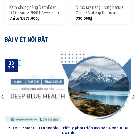
Kem chống nắng DermEden
Nước tẩy trang Living Nature
DD Cream SPF50 PA+++ 50ml
Gentle Makeup Remover
(100ml)
Chỉ từ
1.575.000
₫
730.000
₫
BÀI VIẾT NỔI BẬT
30
Th7
Pure – Potent – Traceable: Triết lý phát triển tạo nên Deep Blue
Health