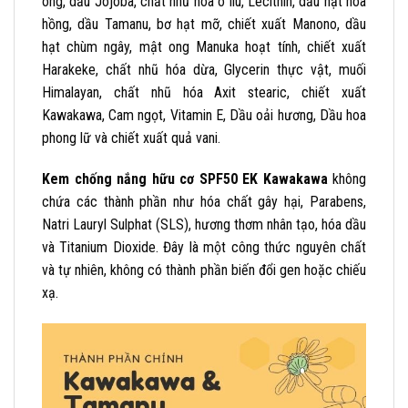
ong, dầu Jojoba, chất nhũ hóa ô liu, Lecithin, dầu hạt hoa
hồng, dầu Tamanu, bơ hạt mỡ, chiết xuất Manono, dầu
hạt chùm ngây, mật ong Manuka hoạt tính, chiết xuất
Harakeke, chất nhũ hóa dừa, Glycerin thực vật, muối
Himalayan, chất nhũ hóa Axit stearic, chiết xuất
Kawakawa, Cam ngọt, Vitamin E, Dầu oải hương, Dầu hoa
phong lữ và chiết xuất quả vani.
Kem chống nắng hữu cơ SPF50 EK Kawakawa
không
chứa các thành phần như hóa chất gây hại, Parabens,
Natri Lauryl Sulphat (SLS), hương thơm nhân tạo, hóa dầu
và Titanium Dioxide. Đây là một công thức nguyên chất
và tự nhiên, không có thành phần biến đổi gen hoặc chiếu
xạ.